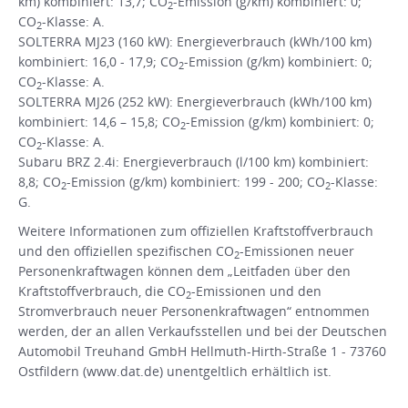
km) kombiniert: 13,7; CO
-Emission (g/km) kombiniert: 0;
2
CO
-Klasse: A.
2
SOLTERRA MJ23 (160 kW): Energieverbrauch (kWh/100 km)
kombiniert: 16,0 - 17,9; CO
-Emission (g/km) kombiniert: 0;
2
CO
-Klasse: A.
2
SOLTERRA MJ26 (252 kW): Energieverbrauch (kWh/100 km)
kombiniert: 14,6 – 15,8; CO
-Emission (g/km) kombiniert: 0;
2
CO
-Klasse: A.
2
Subaru BRZ 2.4i: Energieverbrauch (l/100 km) kombiniert:
8,8; CO
-Emission (g/km) kombiniert: 199 - 200; CO
-Klasse:
2
2
G.
Weitere Informationen zum offiziellen Kraftstoffverbrauch
und den offiziellen spezifischen CO
-Emissionen neuer
2
Personenkraftwagen können dem „Leitfaden über den
Kraftstoffverbrauch, die CO
-Emissionen und den
2
Stromverbrauch neuer Personenkraftwagen“ entnommen
werden, der an allen Verkaufsstellen und bei der Deutschen
Automobil Treuhand GmbH Hellmuth-Hirth-Straße 1 - 73760
Ostfildern (www.dat.de) unentgeltlich erhältlich ist.