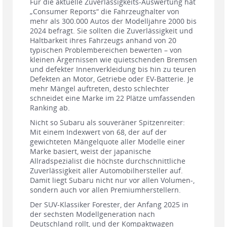
Für die aktuelle Zuverlässigkeits-Auswertung hat
„Consumer Reports“ die Fahrzeughalter von
mehr als 300.000 Autos der Modelljahre 2000 bis
2024 befragt. Sie sollten die Zuverlässigkeit und
Haltbarkeit ihres Fahrzeugs anhand von 20
typischen Problembereichen bewerten – von
kleinen Ärgernissen wie quietschenden Bremsen
und defekter Innenverkleidung bis hin zu teuren
Defekten an Motor, Getriebe oder EV-Batterie. Je
mehr Mängel auftreten, desto schlechter
schneidet eine Marke im 22 Plätze umfassenden
Ranking ab.
Nicht so Subaru als souveräner Spitzenreiter:
Mit einem Indexwert von 68, der auf der
gewichteten Mängelquote aller Modelle einer
Marke basiert, weist der japanische
Allradspezialist die höchste durchschnittliche
Zuverlässigkeit aller Automobilhersteller auf.
Damit liegt Subaru nicht nur vor allen Volumen-,
sondern auch vor allen Premiumherstellern.
Der SUV-Klassiker Forester, der Anfang 2025 in
der sechsten Modellgeneration nach
Deutschland rollt, und der Kompaktwagen