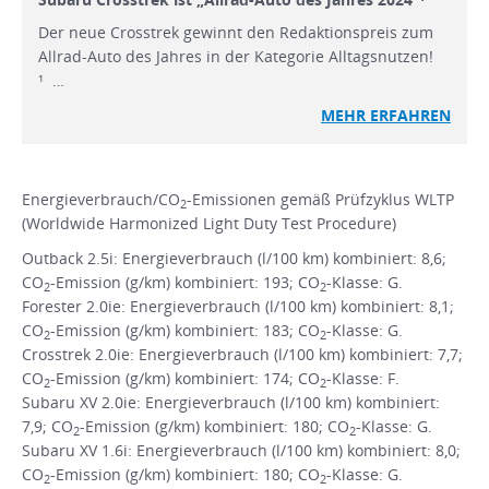
Der neue Crosstrek gewinnt den Redaktionspreis zum
Allrad-Auto des Jahres in der Kategorie Alltagsnutzen!
¹ …
MEHR
ERFAHREN
Energieverbrauch/CO
-Emissionen gemäß Prüfzyklus WLTP
2
(Worldwide Harmonized Light Duty Test Procedure)
Outback 2.5i: Energieverbrauch (l/100 km) kombiniert: 8,6;
CO
-Emission (g/km) kombiniert: 193; CO
-Klasse: G.
2
2
Forester 2.0ie: Energieverbrauch (l/100 km) kombiniert: 8,1;
CO
-Emission (g/km) kombiniert: 183; CO
-Klasse: G.
2
2
Crosstrek 2.0ie: Energieverbrauch (l/100 km) kombiniert: 7,7;
CO
-Emission (g/km) kombiniert: 174; CO
-Klasse: F.
2
2
Subaru XV 2.0ie: Energieverbrauch (l/100 km) kombiniert:
7,9; CO
-Emission (g/km) kombiniert: 180; CO
-Klasse: G.
2
2
Subaru XV 1.6i: Energieverbrauch (l/100 km) kombiniert: 8,0;
CO
-Emission (g/km) kombiniert: 180; CO
-Klasse: G.
2
2