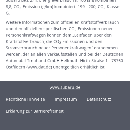
Subaru BRZ 2.4i: Energieverbrauch (l/100 km) kombiniert:
8,8; CO
-Emission (g/km) kombiniert: 199 - 200; CO
-Klasse:
2
2
G.
Weitere Informationen zum offiziellen Kraftstoffverbrauch
und den offiziellen spezifischen CO
-Emissionen neuer
2
Personenkraftwagen können dem „Leitfaden über den
Kraftstoffverbrauch, die CO
-Emissionen und den
2
Stromverbrauch neuer Personenkraftwagen“ entnommen
werden, der an allen Verkaufsstellen und bei der Deutschen
Automobil Treuhand GmbH Hellmuth-Hirth-Straße 1 - 73760
Ostfildern (www.dat.de) unentgeltlich erhältlich ist.
www.subaru.de
Rechtliche Hinweise
Impressum
Datenschutz
Erklärung zur Barrierefreiheit